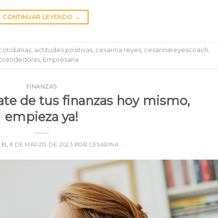
CONTINUAR LEYENDO
→
cotidianas
,
actitudes positivas
,
cesarina reyes
,
cesarinareyescoach
,
rendedoras
,
Empresaria
FINANZAS
te de tus finanzas hoy mismo,
empieza ya!
 EL
8 DE MARZO DE 2023
POR
CESARINA