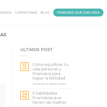
FINANZAS QUE DAN VIDA
MONIOS
CONTÁCTAME
BLOG
NAS
ULTIMOS POST
Cómo equilibrar tu
12
Jun
vida personal y
financiera para
lograr la felicidad
en
Comentarios desactivados
Cómo
equilibrar
5 habilidades
24
tu
May
financieras que
vida
tienen las madres
personal