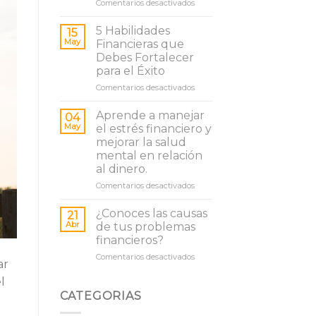
en
Comentarios desactivados
y
5
financiera
habilidades
para
5 Habilidades
15
financieras
lograr
May
Financieras que
que
la
Debes Fortalecer
tienen
felicidad
para el Éxito
las
madres
en
Comentarios desactivados
5
Habilidades
Aprende a manejar
04
Financieras
May
el estrés financiero y
que
mejorar la salud
Debes
mental en relación
Fortalecer
al dinero.
para
el
en
Comentarios desactivados
Éxito
Aprende
a
¿Conoces las causas
21
manejar
Abr
de tus problemas
el
financieros?
estrés
en
Comentarios desactivados
financiero
ar
¿Conoces
y
l
las
mejorar
causas
la
CATEGORIAS
de
salud
tus