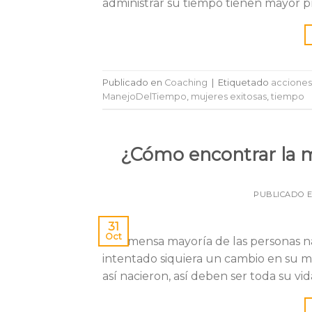
administrar su tiempo tienen mayor pr
Publicado en
Coaching
|
Etiquetado
acciones
ManejoDelTiempo
,
mujeres exitosas
,
tiempo
¿Cómo encontrar la 
PUBLICADO 
31
Oct
La inmensa mayoría de las personas na
intentado siquiera un cambio en su ma
así nacieron, así deben ser toda su vid