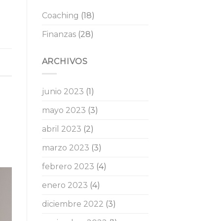
mental
problemas
en
Coaching
(18)
financieros?
relación
al
Finanzas
(28)
dinero.
ARCHIVOS
junio 2023
(1)
mayo 2023
(3)
abril 2023
(2)
marzo 2023
(3)
febrero 2023
(4)
enero 2023
(4)
diciembre 2022
(3)