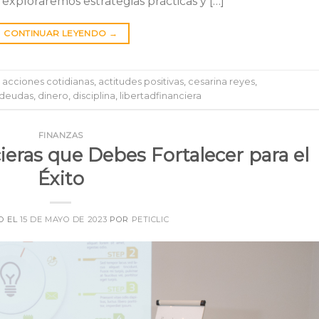
, exploraremos estrategias prácticas y […]
CONTINUAR LEYENDO
→
o
acciones cotidianas
,
actitudes positivas
,
cesarina reyes
,
deudas
,
dinero
,
disciplina
,
libertadfinanciera
FINANZAS
ieras que Debes Fortalecer para el
Éxito
O EL
15 DE MAYO DE 2023
POR
PETICLIC