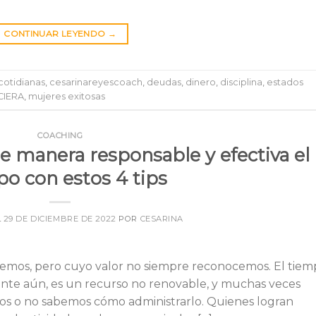
CONTINUAR LEYENDO
→
cotidianas
,
cesarinareyescoach
,
deudas
,
dinero
,
disciplina
,
estados
CIERA
,
mujeres exitosas
COACHING
 manera responsable y efectiva el
o con estos 4 tips
L
29 DE DICIEMBRE DE 2022
POR
CESARINA
nemos, pero cuyo valor no siempre reconocemos. El tie
nte aún, es un recurso no renovable, y muchas veces
amos o no sabemos cómo administrarlo. Quienes logran