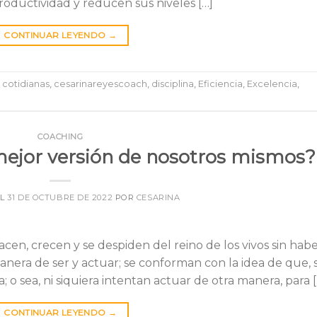
oductividad y reducen sus niveles […]
CONTINUAR LEYENDO
→
 cotidianas
,
cesarinareyescoach
,
disciplina
,
Eficiencia
,
Excelencia
,
COACHING
mejor versión de nosotros mismos?
EL
31 DE OCTUBRE DE 2022
POR
CESARINA
cen, crecen y se despiden del reino de los vivos sin hab
nera de ser y actuar; se conforman con la idea de que, s
a; o sea, ni siquiera intentan actuar de otra manera, para [
CONTINUAR LEYENDO
→