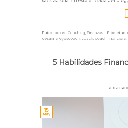
satisfactoria. En esta entrada del blog
Publicado en
Coaching
,
Finanzas
|
Etiquetad
cesarinareyescoach
,
coach
,
coach financiera
,
5 Habilidades Financ
PUBLICAD
15
May