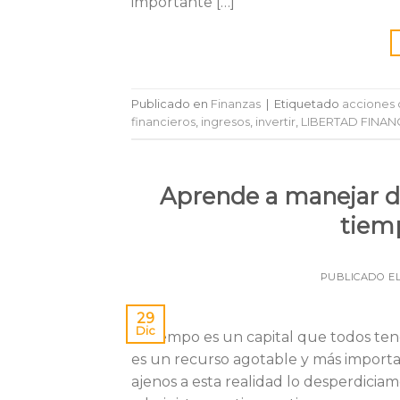
importante […]
Publicado en
Finanzas
|
Etiquetado
acciones 
financieros
,
ingresos
,
invertir
,
LIBERTAD FINAN
Aprende a manejar de
tiemp
PUBLICADO E
29
Dic
El tiempo es un capital que todos te
es un recurso agotable y más importa
ajenos a esta realidad lo desperdici